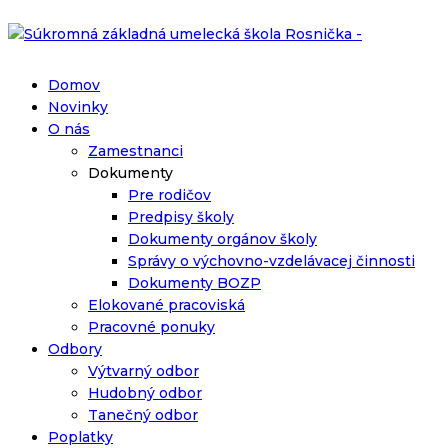
Domov
Novinky
O nás
Zamestnanci
Dokumenty
Pre rodičov
Predpisy školy
Dokumenty orgánov školy
Správy o výchovno-vzdelávacej činnosti
Dokumenty BOZP
Elokované pracoviská
Pracovné ponuky
Odbory
Výtvarný odbor
Hudobný odbor
Tanečný odbor
Poplatky