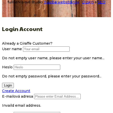
fullservisové štúdio
Tvorba webstránky,
Dizajn
a
SEO
Login Account
Already a Giraffe Customer?
User name
Do not empty user name, please enter your user name...
Heslo
Do not empty password, please enter your password...
Login
Create Account
E-mailová adresa
Invaild email address.