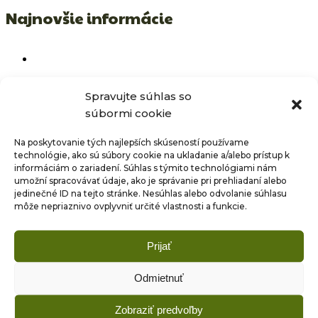
Najnovšie informácie
Spravujte súhlas so
Exkurzia do Múzea Červený Kláštor
súbormi cookie
Na poskytovanie tých najlepších skúseností používame
technológie, ako sú súbory cookie na ukladanie a/alebo prístup k
informáciám o zariadení. Súhlas s týmito technológiami nám
Hrnčiarsky kurz pre škôlkarov
umožní spracovávať údaje, ako je správanie pri prehliadaní alebo
jedinečné ID na tejto stránke. Nesúhlas alebo odvolanie súhlasu
môže nepriaznivo ovplyvniť určité vlastnosti a funkcie.
Prijať
Prijímame nových žiakov!
Odmietnuť
Zobraziť predvoľby