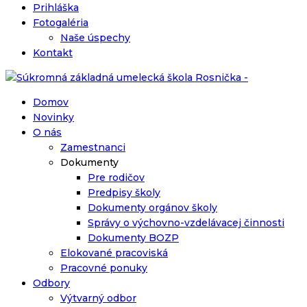
Prihláška
Fotogaléria
Naše úspechy
Kontakt
Domov
Novinky
O nás
Zamestnanci
Dokumenty
Pre rodičov
Predpisy školy
Dokumenty orgánov školy
Správy o výchovno-vzdelávacej činnosti
Dokumenty BOZP
Elokované pracoviská
Pracovné ponuky
Odbory
Výtvarný odbor