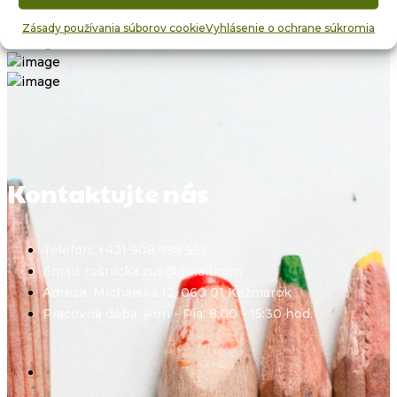
Zásady používania súborov cookie
Vyhlásenie o ochrane súkromia
Kontaktujte nás
Telefón: +421 908 998 555
Email: rosnicka.zus@gmail.com
Adresa: Michalská 12, 060 01 Kežmarok
Pracovná doba: Pon - Pia: 8:00 - 15:30 hod.