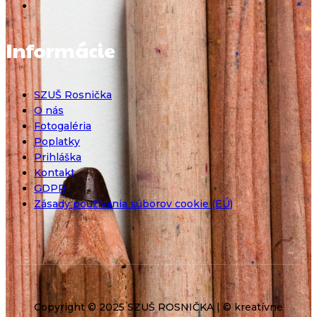
Informácie
SZUŠ Rosnička
O nás
Fotogaléria
Poplatky
Prihláška
Kontakt
GDPR
Zásady používania súborov cookie (EÚ)
Copyright © 2025 SZUŠ ROSNIČKA | © kreatívne