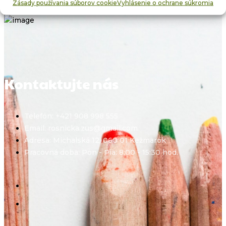
Zásady používania súborov cookie
Vyhlásenie o ochrane súkromia
Kontaktujte nás
Telefón: +421 908 998 555
Email: rosnicka.zus@gmail.com
Adresa: Michalská 12, 060 01 Kežmarok
Pracovná doba: Pon - Pia: 8:00 - 15:30 hod.