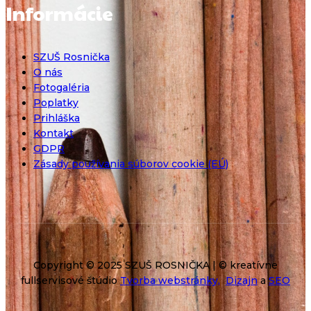
Informácie
SZUŠ Rosnička
O nás
Fotogaléria
Poplatky
Prihláška
Kontakt
GDPR
Zásady používania súborov cookie (EÚ)
Copyright © 2025 SZUŠ ROSNIČKA | © kreatívne
fullservisové štúdio
Tvorba webstránky,
Dizajn
a
SEO