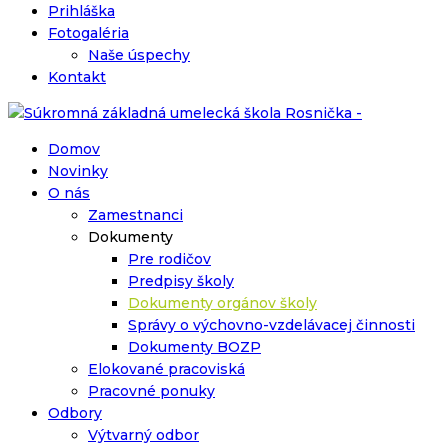
Prihláška
Fotogaléria
Naše úspechy
Kontakt
Domov
Novinky
O nás
Zamestnanci
Dokumenty
Pre rodičov
Predpisy školy
Dokumenty orgánov školy
Správy o výchovno-vzdelávacej činnosti
Dokumenty BOZP
Elokované pracoviská
Pracovné ponuky
Odbory
Výtvarný odbor