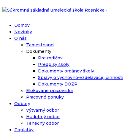
Domov
Novinky
O nás
Zamestnanci
Dokumenty
Pre rodičov
Predpisy školy
Dokumenty orgánov školy
Správy o výchovno-vzdelávacej činnosti
Dokumenty BOZP
Elokované pracoviská
Pracovné ponuky
Odbory
Výtvarný odbor
Hudobný odbor
Tanečný odbor
Poplatky