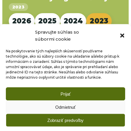
2023
2026
2025
2024
2023
Spravujte súhlas so
súbormi cookie
Zoznam dokumentov
Na poskytovanie tých najlepších skúseností používame
technológie, ako sú súbory cookie na ukladanie a/alebo prístup k
informáciám o zariadení. Súhlas s týmito technológiami nám
umožní spracovávať údaje, ako je správanie pri prehliadaní alebo
Názov dokumentu
PDF
jedinečné ID na tejto stránke. Nesúhlas alebo odvolanie súhlasu
môže nepriaznivo ovplyvniť určité vlastnosti a funkcie.
Zriaďovacia listina SZUŠ
PDF
Prijať
Odmietnuť
Zobraziť predvoľby