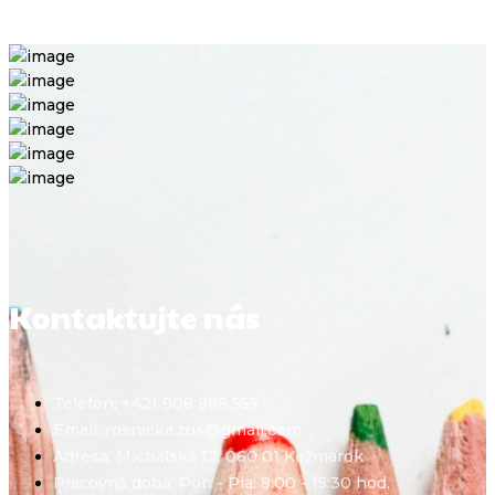
Kontaktujte nás
Telefón: +421 908 998 555
Email: rosnicka.zus@gmail.com
Adresa: Michalská 12, 060 01 Kežmarok
Pracovná doba: Pon - Pia: 8:00 - 15:30 hod.