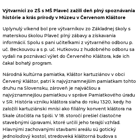
Výtvarníci zo ZŠ s MŠ Plaveč zažili deň plný spoznávania
histórie a krás prírody v Múzeu v Červenom Kláštore
Uplynulý víkend bol pre výtvarníkov zo Základnej školy s
materskou školou Plaveč plný zábavy a získavania
informácií. Spolu s pani učiteľkami z výtvarného odboru p.
uč. Beckouvou a s p. uč. Hutkovou z hudobného odboru sa
vydali na poznávací výlet do Červeného Kláštora, kde ich
čakal bohatý program.
Národná kultúrna pamiatka, Kláštor kartuziánov v obci
Červený Kláštor, patrí k najvýznamnejším pamiatkam tohto
druhu na Slovensku, zároveň je najväčšou a
najvýznamnejšou pamiatkou v správe Pamiatkového úradu
v SR. História vzniku kláštora siaha do roku 1320, kedy ho
založili kartuziánski mnísi ako filiálny konvent kláštora na
Skale útočišťa na Spiši. V 18. storočí prešiel čiastočne
stavebnými úpravami, ktoré určili jeho terajší vzhľad.
Hlavnými zachovanými stavbami areálu sú gotický
jednoloďový kostol, stredoveká kláštorná budova s