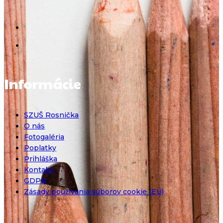
Informácie
SZUŠ Rosnička
O nás
Fotogaléria
Poplatky
Prihláška
Kontakt
GDPR
Zásady používania súborov cookie (EÚ)