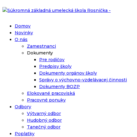
Domov
Novinky
O nás
Zamestnanci
Dokumenty
Pre rodičov
Predpisy školy
Dokumenty orgánov školy
Správy o výchovno-vzdelávacej činnosti
Dokumenty BOZP
Elokované pracoviská
Pracovné ponuky
Odbory
Výtvarný odbor
Hudobný odbor
Tanečný odbor
Poplatky