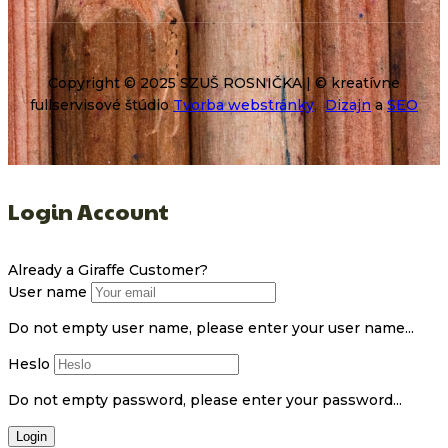
Copyright © 2025 SZUŠ ROSNIČKA | © kreatívne
fullservisové štúdio
Tvorba webstránky,
Dizajn
a
SEO
Login Account
Already a Giraffe Customer?
User name
Do not empty user name, please enter your user name...
Heslo
Do not empty password, please enter your password...
Login