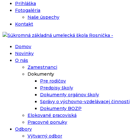
Prihláška
Fotogaléria
Naše úspechy
Kontakt
Domov
Novinky
O nás
Zamestnanci
Dokumenty
Pre rodičov
Predpisy školy
Dokumenty orgánov školy
Správy o výchovno-vzdelávacej činnosti
Dokumenty BOZP
Elokované pracoviská
Pracovné ponuky
Odbory
Výtvarný odbor