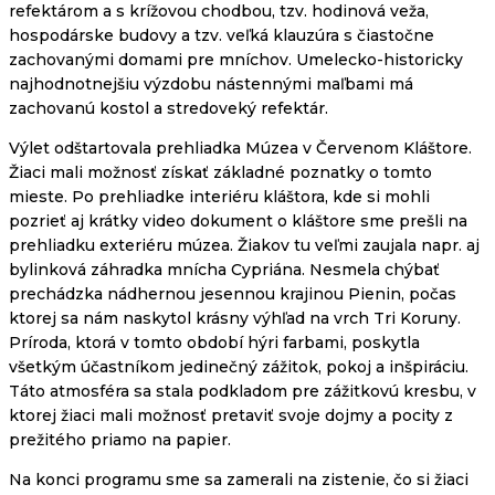
refektárom a s krížovou chodbou, tzv. hodinová veža,
hospodárske budovy a tzv. veľká klauzúra s čiastočne
zachovanými domami pre mníchov. Umelecko-historicky
najhodnotnejšiu výzdobu nástennými maľbami má
zachovanú kostol a stredoveký refektár.
Výlet odštartovala prehliadka Múzea v Červenom Kláštore.
Žiaci mali možnosť získať základné poznatky o tomto
mieste. Po prehliadke interiéru kláštora, kde si mohli
pozrieť aj krátky video dokument o kláštore sme prešli na
prehliadku exteriéru múzea. Žiakov tu veľmi zaujala napr. aj
bylinková záhradka mnícha Cypriána. Nesmela chýbať
prechádzka nádhernou jesennou krajinou Pienin, počas
ktorej sa nám naskytol krásny výhľad na vrch Tri Koruny.
Príroda, ktorá v tomto období hýri farbami, poskytla
všetkým účastníkom jedinečný zážitok, pokoj a inšpiráciu.
Táto atmosféra sa stala podkladom pre zážitkovú kresbu, v
ktorej žiaci mali možnosť pretaviť svoje dojmy a pocity z
prežitého priamo na papier.
Na konci programu sme sa zamerali na zistenie, čo si žiaci